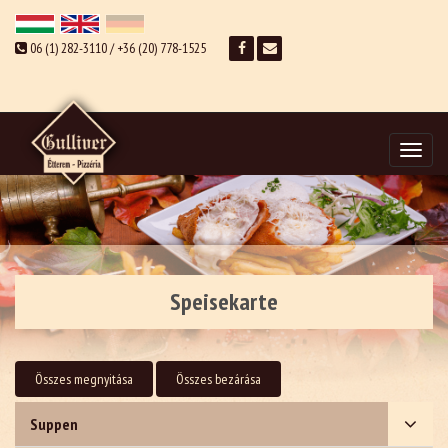
06 (1) 282-3110 / +36 (20) 778-1525
Toggle
navigat
Speisekarte
Összes megnyitása
Összes bezárása
Suppen